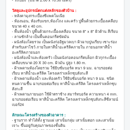
วัสดุและอุปกรณ์ตกแต่งหลักของตัวบ้าน :
- หลังคามุงกระเบื้องซีแพคโมเนีย
- ห้องนอน, ห้องรับแขก,ห้องโถง และครัว ปูพื้นด้วยกระเบื้องเคลือบ
ขนาด 40 x 40 cm.
- พื้นห้องน้ำ ปูพื้นด้วยกระเบื้องเคลือบ ขนาด 8" x 8" ผิวด้าน สีเรียบ
- ลานซักล้าง เป็นพื้นคอนกรีตขัดมัน
- ผนังห้องโดยรวม เป็นผนังก่ออิฐมวลเบา ผิวฉาบปูนเรียบ เซาะร่อง
สำหรับเสาโชว์ ภายในทาสีน้ำอะคริลิคภายใน ภายนอกทาสีน้ำ
อะครีลิคภายนอก
- ผนังห้องน้ำและห้องครัว เป็นผนังก่อคอนกรีตบล็อก ผิวกุกระเบื้อง
เคลือบขนาด 20 X 30 cm. ผิวมัน ปูสูง 1.80 m.
- ฝ้าเพดานห้องโดยรวม ใช้ยิบซั่มบอร์ด หนา 9 มม. ฉาบรอยต่อ
เรียบ ทาสีน้ำอะครีลิค โครงเคร่าเหล็กซุบสังกะสี
- ฝ้าเพดานห้องน้ำ และห้องครัว ใช้ยิบซั่มบอร์ด หนา 9 มม. ชนิด
ทนความชื้น ฉาบรอยต่อเรียบ ทาสีน้ำอะครีลิค โครงเคร่าเหล็กซุบ
สังกะสี
- ฝ้าเพดานภายนอก ใช้ฝ้าตราช้าง สมาร์ทบอร์ด ความหนา 4 mm.
ฉาบรอยต่อเรียบ ทาสีน้ำอะครีลิค โครงเคร่าเหล็กซุบสังกะสีซีลายน์
เบอร์24
ลักษณะโครงสร้างของตัวอาคาร :
- ฐานราก ทำได้ทั้ง ฐานแผ่ เสาเข็มกลุ่ม เสาเข็มตอก และเสาเข็ม
เจาะ ขึ้นอยู่กับคุณภาพของชั้นดิน