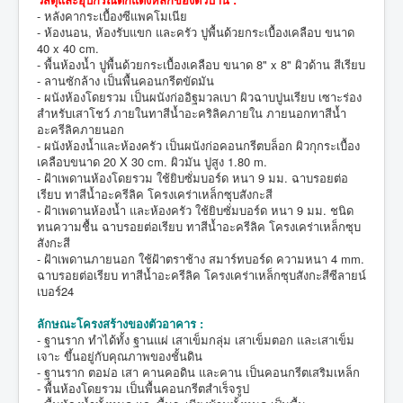
- หลังคากระเบื้องซีแพคโมเนีย
- ห้องนอน, ห้องรับแขก และครัว ปูพื้นด้วยกระเบื้องเคลือบ ขนาด
40 x 40 cm.
- พื้นห้องน้ำ ปูพื้นด้วยกระเบื้องเคลือบ ขนาด 8" x 8" ผิวด้าน สีเรียบ
- ลานซักล้าง เป็นพื้นคอนกรีตขัดมัน
- ผนังห้องโดยรวม เป็นผนังก่ออิฐมวลเบา ผิวฉาบปูนเรียบ เซาะร่อง
สำหรับเสาโชว์ ภายในทาสีน้ำอะคริลิคภายใน ภายนอกทาสีน้ำ
อะครีลิคภายนอก
- ผนังห้องน้ำและห้องครัว เป็นผนังก่อคอนกรีตบล็อก ผิวกุกระเบื้อง
เคลือบขนาด 20 X 30 cm. ผิวมัน ปูสูง 1.80 m.
- ฝ้าเพดานห้องโดยรวม ใช้ยิบซั่มบอร์ด หนา 9 มม. ฉาบรอยต่อ
เรียบ ทาสีน้ำอะครีลิค โครงเคร่าเหล็กซุบสังกะสี
- ฝ้าเพดานห้องน้ำ และห้องครัว ใช้ยิบซั่มบอร์ด หนา 9 มม. ชนิด
ทนความชื้น ฉาบรอยต่อเรียบ ทาสีน้ำอะครีลิค โครงเคร่าเหล็กซุบ
สังกะสี
- ฝ้าเพดานภายนอก ใช้ฝ้าตราช้าง สมาร์ทบอร์ด ความหนา 4 mm.
ฉาบรอยต่อเรียบ ทาสีน้ำอะครีลิค โครงเคร่าเหล็กซุบสังกะสีซีลายน์
เบอร์24
ลักษณะโครงสร้างของตัวอาคาร :
- ฐานราก ทำได้ทั้ง ฐานแผ่ เสาเข็มกลุ่ม เสาเข็มตอก และเสาเข็ม
เจาะ ขึ้นอยู่กับคุณภาพของชั้นดิน
- ฐานราก ตอม่อ เสา คานคอดิน และคาน เป็นคอนกรีตเสริมเหล็ก
- พื้นห้องโดยรวม เป็นพื้นคอนกรีตสำเร็จรูป