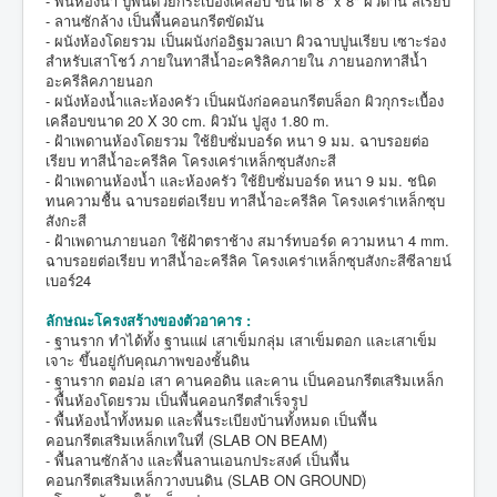
- พื้นห้องน้ำ ปูพื้นด้วยกระเบื้องเคลือบ ขนาด 8" x 8" ผิวด้าน สีเรียบ
- ลานซักล้าง เป็นพื้นคอนกรีตขัดมัน
- ผนังห้องโดยรวม เป็นผนังก่ออิฐมวลเบา ผิวฉาบปูนเรียบ เซาะร่อง
สำหรับเสาโชว์ ภายในทาสีน้ำอะคริลิคภายใน ภายนอกทาสีน้ำ
อะครีลิคภายนอก
- ผนังห้องน้ำและห้องครัว เป็นผนังก่อคอนกรีตบล็อก ผิวกุกระเบื้อง
เคลือบขนาด 20 X 30 cm. ผิวมัน ปูสูง 1.80 m.
- ฝ้าเพดานห้องโดยรวม ใช้ยิบซั่มบอร์ด หนา 9 มม. ฉาบรอยต่อ
เรียบ ทาสีน้ำอะครีลิค โครงเคร่าเหล็กซุบสังกะสี
- ฝ้าเพดานห้องน้ำ และห้องครัว ใช้ยิบซั่มบอร์ด หนา 9 มม. ชนิด
ทนความชื้น ฉาบรอยต่อเรียบ ทาสีน้ำอะครีลิค โครงเคร่าเหล็กซุบ
สังกะสี
- ฝ้าเพดานภายนอก ใช้ฝ้าตราช้าง สมาร์ทบอร์ด ความหนา 4 mm.
ฉาบรอยต่อเรียบ ทาสีน้ำอะครีลิค โครงเคร่าเหล็กซุบสังกะสีซีลายน์
เบอร์24
ลักษณะโครงสร้างของตัวอาคาร :
- ฐานราก ทำได้ทั้ง ฐานแผ่ เสาเข็มกลุ่ม เสาเข็มตอก และเสาเข็ม
เจาะ ขึ้นอยู่กับคุณภาพของชั้นดิน
- ฐานราก ตอม่อ เสา คานคอดิน และคาน เป็นคอนกรีตเสริมเหล็ก
- พื้นห้องโดยรวม เป็นพื้นคอนกรีตสำเร็จรูป
- พื้นห้องน้ำทั้งหมด และพื้นระเบียงบ้านทั้งหมด เป็นพื้น
คอนกรีตเสริมเหล็กเทในที่ (SLAB ON BEAM)
- พื้นลานซักล้าง และพื้นลานเอนกประสงค์ เป็นพื้น
คอนกรีตเสริมเหล็กวางบนดิน (SLAB ON GROUND)