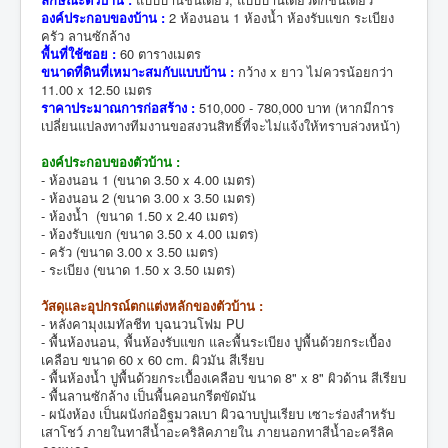
องค์ประกอบของบ้าน :
2 ห้องนอน 1 ห้องน้ำ ห้องรับแขก ระเบียง
ครัว ลานซักล้าง
พื้นที่ใช้ซอย :
60 ตารางเมตร
ขนาดที่ดินที่เหมาะสมกับแบบบ้าน :
กว้าง x ยาว ไม่ควรน้อยกว่า
11.00 x 12.50 เมตร
ราคาประมาณการก่อสร้าง :
510,000 - 780,000 บาท (หากมีการ
เปลี่ยนแปลงทางทีมงานขอสงวนสิทธิ์ที่จะไม่แจ้งให้ทราบล่วงหน้า)
องค์ประกอบของตัวบ้าน :
- ห้องนอน 1 (ขนาด 3.50 x 4.00 เมตร)
- ห้องนอน 2 (ขนาด 3.00 x 3.50 เมตร)
- ห้องน้ำ (ขนาด 1.50 x 2.40 เมตร)
- ห้องรับแขก (ขนาด 3.50 x 4.00 เมตร)
- ครัว (ขนาด 3.00 x 3.50 เมตร)
- ระเบียง (ขนาด 1.50 x 3.50 เมตร)
วัสดุและอุปกรณ์ตกแต่งหลักของตัวบ้าน :
- หลังคามุงเมทัลชีท บุฉนวนโฟม PU
- พื้นห้องนอน, พื้นห้องรับแขก และพื้นระเบียง ปูพื้นด้วยกระเบื้อง
เคลือบ ขนาด 60 x 60 cm. ผิวมัน สีเรียบ
- พื้นห้องน้ำ ปูพื้นด้วยกระเบื้องเคลือบ ขนาด 8" x 8" ผิวด้าน สีเรียบ
- พื้นลานซักล้าง เป็นพื้นคอนกรีตขัดมัน
- ผนังห้อง เป็นผนังก่ออิฐมวลเบา ผิวฉาบปูนเรียบ เซาะร่องสำหรับ
เสาโชว์ ภายในทาสีน้ำอะคริลิคภายใน ภายนอกทาสีน้ำอะครีลิค