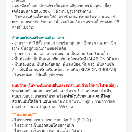
ภายนอก
- ผนังห้องน้ำและห้องครัว เป็นผนังก่ออิฐมวลเบา ผิวกุกระเบื้อง
เคลือบขนาด 20 X 30 cm. ผิวมัน ปูสูงจรดเพดาน
- ฝ้าเพดานห้องทั้งหมด ใช้ฝ้าตราช้าง สมาร์ทบอร์ด ความหนา 4
mm. ฉาบรอยต่อเรียบ ทาสีน้ำอะครีลิค โครงเคร่าเหล็กซุบสังกะสีซี
ลายน์ เบอร์24
ลักษณะโครงสร้างของตัวอาคาร :
- ฐานราก ทำได้ทั้ง ฐานแผ่ เสาเข็มกลุ่ม เสาเข็มตอก และเสาเข็ม
เจาะ ขึ้นอยู่กับคุณภาพของชั้นดิน
- ฐานราก ตอม่อ เสา คาน และคาน เป็นคอนกรีตเสริมเหล็ก
- พื้นห้องน้ำ เป็นพื้นคอนกรีตเสริมเหล็กเทในที่ (SLAB ON BEAM)
- พื้นห้องนอน, พื้นห้องรับแขก, พื้นระเบียง, พื้นครัว, พื้นลานซัก
ล้าง เป็นพื้นคอนกรีตเสริมเหล็กวางบนดิน (SLAB ON GROUND)
- โครงหลังคา ใช้เหล็กรูปพรรณ
แบบบ้าน (
ให้ทางทีมงานปลิ้นและจัดส่งแบบบ้านให้ทางไปรษณีย์
) :
ราคาแบบบ้าน(แบบสถาปัตย์, แบบโครงสร้าง, แบบระบบไฟฟ้า,
แบบระบบประปาสุขาภิบาล
พร้อมทำผังบริเวณและแผนที่โดย
สังเขปเพิ่มให้อีก 1 แผ่น
) ขนาด A3 จำนวน 1 ชุด + รายการวัสดุ
ก่อสร้าง จำนวน 1 ชุด ราคา 888 บาท
***หมายเหตุ***
- ไม่รวมรายการประมาณราคาก่อสร้าง (ฺB.O.Q.)
- ไม่รวมการเซ็นออกแบบโดยสถาปนิก
- ไม่รวมการเซ็นรายการคำนวณโดยวิศวกร