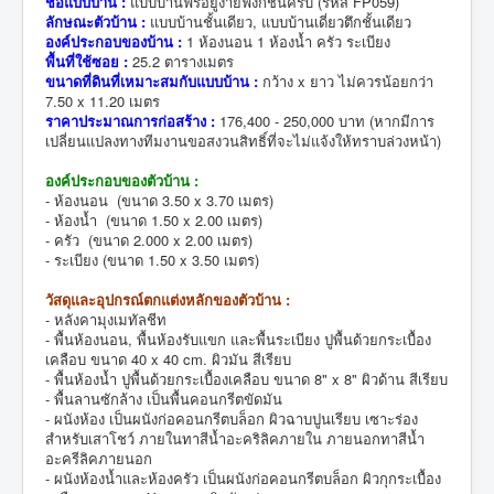
ชื่อแบบบ้าน :
แบบบ้านฟรีอยู่ง่ายฟังก์ชั่นครบ (รหัส FP059)
ลักษณะตัวบ้าน :
แบบบ้านชั้นเดียว, แบบบ้านเดี่ยวตึกชั้นเดียว
องค์ประกอบของบ้าน :
1 ห้องนอน 1 ห้องน้ำ ครัว ระเบียง
พื้นที่ใช้ซอย :
25.2 ตารางเมตร
ขนาดที่ดินที่เหมาะสมกับแบบบ้าน :
กว้าง x ยาว ไม่ควรน้อยกว่า
7.50 x 11.20 เมตร
ราคาประมาณการก่อสร้าง :
176,400 - 250,000 บาท (หากมีการ
เปลี่ยนแปลงทางทีมงานขอสงวนสิทธิ์ที่จะไม่แจ้งให้ทราบล่วงหน้า)
องค์ประกอบของตัวบ้าน :
- ห้องนอน (ขนาด 3.50 x 3.70 เมตร)
- ห้องน้ำ (ขนาด 1.50 x 2.00 เมตร)
- ครัว (ขนาด 2.000 x 2.00 เมตร)
- ระเบียง (ขนาด 1.50 x 3.50 เมตร)
วัสดุและอุปกรณ์ตกแต่งหลักของตัวบ้าน :
- หลังคามุงเมทัลชีท
- พื้นห้องนอน, พื้นห้องรับแขก และพื้นระเบียง ปูพื้นด้วยกระเบื้อง
เคลือบ ขนาด 40 x 40 cm. ผิวมัน สีเรียบ
- พื้นห้องน้ำ ปูพื้นด้วยกระเบื้องเคลือบ ขนาด 8" x 8" ผิวด้าน สีเรียบ
- พื้นลานซักล้าง เป็นพื้นคอนกรีตขัดมัน
- ผนังห้อง เป็นผนังก่อคอนกรีตบล็อก ผิวฉาบปูนเรียบ เซาะร่อง
สำหรับเสาโชว์ ภายในทาสีน้ำอะคริลิคภายใน ภายนอกทาสีน้ำ
อะครีลิคภายนอก
- ผนังห้องน้ำและห้องครัว เป็นผนังก่อคอนกรีตบล็อก ผิวกุกระเบื้อง