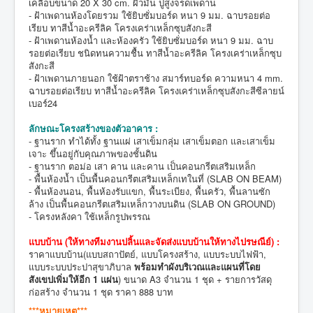
เคลือบขนาด 20 X 30 cm. ผิวมัน ปูสูงจรดเพดาน
- ฝ้าเพดานห้องโดยรวม ใช้ยิบซั่มบอร์ด หนา 9 มม. ฉาบรอยต่อ
เรียบ ทาสีน้ำอะครีลิค โครงเคร่าเหล็กซุบสังกะสี
- ฝ้าเพดานห้องน้ำ และห้องครัว ใช้ยิบซั่มบอร์ด หนา 9 มม. ฉาบ
รอยต่อเรียบ ชนิดทนความชื้น ทาสีน้ำอะครีลิค โครงเคร่าเหล็กซุบ
สังกะสี
- ฝ้าเพดานภายนอก ใช้ฝ้าตราช้าง สมาร์ทบอร์ด ความหนา 4 mm.
ฉาบรอยต่อเรียบ ทาสีน้ำอะครีลิค โครงเคร่าเหล็กซุบสังกะสีซีลายน์
เบอร์24
ลักษณะโครงสร้างของตัวอาคาร :
- ฐานราก ทำได้ทั้ง ฐานแผ่ เสาเข็มกลุ่ม เสาเข็มตอก และเสาเข็ม
เจาะ ขึ้นอยู่กับคุณภาพของชั้นดิน
- ฐานราก ตอม่อ เสา คาน และคาน เป็นคอนกรีตเสริมเหล็ก
- พื้นห้องน้ำ เป็นพื้นคอนกรีตเสริมเหล็กเทในที่ (SLAB ON BEAM)
- พื้นห้องนอน, พื้นห้องรับแขก, พื้นระเบียง, พื้นครัว, พื้นลานซัก
ล้าง เป็นพื้นคอนกรีตเสริมเหล็กวางบนดิน (SLAB ON GROUND)
- โครงหลังคา ใช้เหล็กรูปพรรณ
แบบบ้าน (
ให้ทางทีมงานปลิ้นและจัดส่งแบบบ้านให้ทางไปรษณีย์
) :
ราคาแบบบ้าน(แบบสถาปัตย์, แบบโครงสร้าง, แบบระบบไฟฟ้า,
แบบระบบประปาสุขาภิบาล
พร้อมทำผังบริเวณและแผนที่โดย
สังเขปเพิ่มให้อีก 1 แผ่น
) ขนาด A3 จำนวน 1 ชุด + รายการวัสดุ
ก่อสร้าง จำนวน 1 ชุด ราคา 888 บาท
***หมายเหตุ***