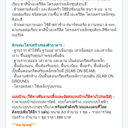
เรียบ ทาสีน้ำอะครีลิค โครงเคร่าเหล็กซุบสังกะสี
- ฝ้าเพดานห้องน้ำ และห้องครัว ใช้ยิบซั่มบอร์ด หนา 9 มม. ฉาบ
รอยต่อเรียบ ชนิดทนความชื้น ทาสีน้ำอะครีลิค โครงเคร่าเหล็กซุบ
สังกะสี
- ฝ้าเพดานภายนอก ใช้ฝ้าตราช้าง สมาร์ทบอร์ด ความหนา 4 mm.
ฉาบรอยต่อเรียบ ทาสีน้ำอะครีลิค โครงเคร่าเหล็กซุบสังกะสีซีลายน์
เบอร์24
ลักษณะโครงสร้างของตัวอาคาร :
- ฐานราก ทำได้ทั้ง ฐานแผ่ เสาเข็มกลุ่ม เสาเข็มตอก และเสาเข็ม
เจาะ ขึ้นอยู่กับคุณภาพของชั้นดิน
- ฐานราก ตอม่อ เสา คาน และคาน เป็นคอนกรีตเสริมเหล็ก
- พื้นห้องนอน, พื้นห้องรับแขก, พื้นระเบียง, พื้นครัว, พื้นห้องน้ำ
เป็นพื้นคอนกรีตเสริมเหล็กเทในที่ (SLAB ON BEAM)
- พื้นลานซักล้าง เป็นพื้นคอนกรีตเสริมเหล็กวางบนดิน (SLAB ON
GROUND)
- โครงหลังคา ใช้เหล็กรูปพรรณ
แบบบ้าน (
ให้ทางทีมงานปลิ้นและจัดส่งแบบบ้านให้ทางไปรษณีย์
) :
ราคาแบบบ้าน(แบบสถาปัตย์, แบบโครงสร้าง, แบบระบบไฟฟ้า,
แบบระบบประปาสุขาภิบาล
พร้อมทำผังบริเวณและแผนที่โดย
สังเขปเพิ่มให้อีก 1 แผ่น
) ขนาด A3 จำนวน 1 ชุด + รายการวัสดุ
ก่อสร้าง จำนวน 1 ชุด ราคา 888 บาท
***หมายเหตุ***