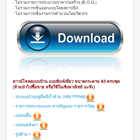
- ไม่รวมรายการประมาณราคาก่อสร้าง (ฺB.O.Q.)
- ไม่รวมการเซ็นออกแบบโดยสถาปนิก
- ไม่รวมการเซ็นรายการคำนวณโดยวิศวกร
ดาวน์โหลดแบบบ้าน แบบพิมพ์เขียว ขนาดกระดาษ A3 ครบชุด
(ห้ามนำไปซื้อขาย หรือใช้
ในเชิง
พาณิชย์ นะจ๊ะ)
-
ปกแบบบ้านอยู่ดีหนีน้ำท้วม (รหัส FP048)
-
รายการประกอบแบบ สารบัญแบบ รายการวัสดุ
-
แปลนพื้น
-
แปลนหลังคา
-
รูปด้าน 1